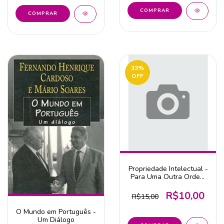
33
%
OFF
Propriedade Intelectual -
Para Uma Outra Ordem
Jurídica Poss
R$10,00
R$15,00
O Mundo em Português -
Um Diálogo