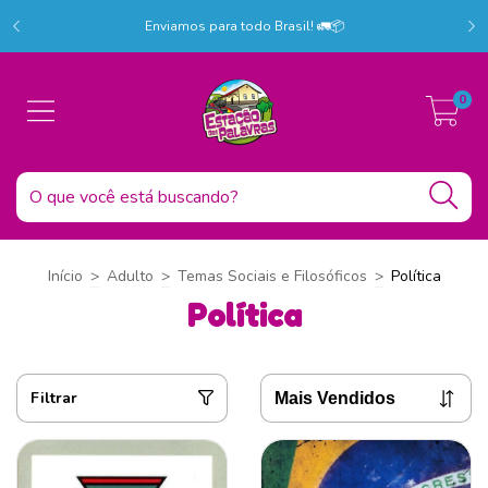
r!
C
Enviamos para todo Brasil! 🚛📦
0
Início
>
Adulto
>
Temas Sociais e Filosóficos
>
Política
Política
Filtrar