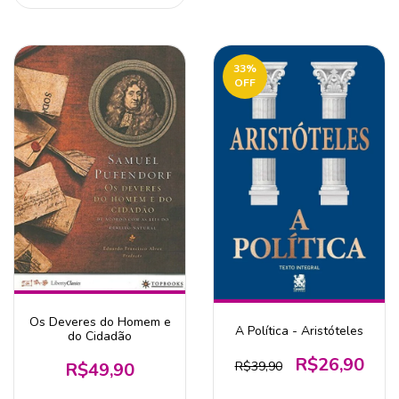
33
%
OFF
Os Deveres do Homem e
A Política - Aristóteles
do Cidadão
R$26,90
R$49,90
R$39,90