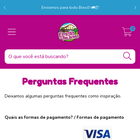
r!
C
Enviamos para todo Brasil! 🚛📦
0
Perguntas Frequentes
Deixamos algumas perguntas frequentes como inspiração.
Quais as formas de pagamento? / Formas de pagamento