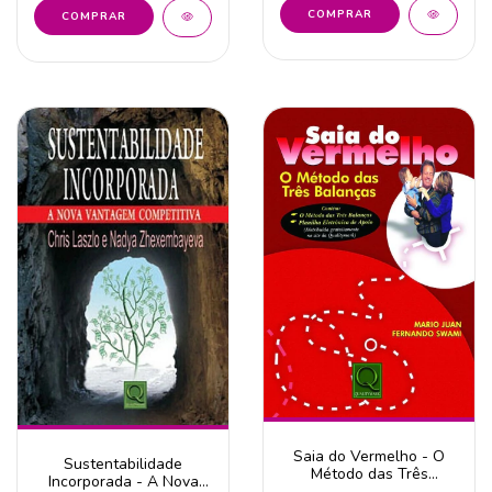
Saia do Vermelho - O
Sustentabilidade
Método das Três
Incorporada - A Nova
Balanças