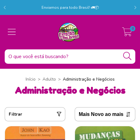
r!
C
Enviamos para todo Brasil! 🚛📦
0
Início
>
Adulto
>
Administração e Negócios
Administração e Negócios
Filtrar