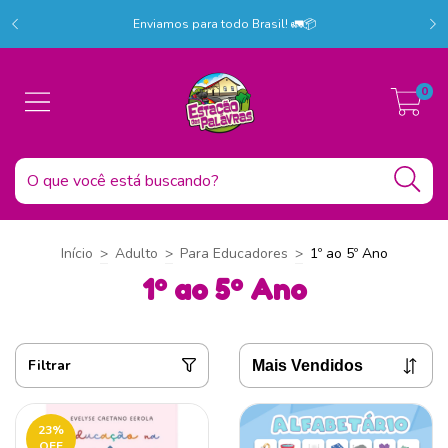
r!
C
Enviamos para todo Brasil! 🚛📦
0
Início
>
Adulto
>
Para Educadores
>
1º ao 5º Ano
1º ao 5º Ano
Filtrar
23
%
OFF