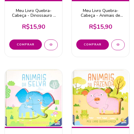
Meu Livro Quebra-
Meu Livro Quebra-
Cabeça - Dinossauro -
Cabeça - Animais de
Editora Todolivro
Estimação - Editora
Todolivro
R$15,90
R$15,90