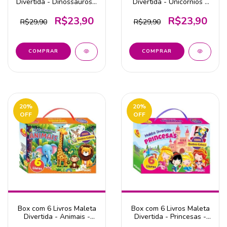
Divertida - Dinossauros -
Divertida - Unicórnios -
Magic Kids
Magic Kids
R$23,90
R$23,90
R$29,90
R$29,90
20
%
20
%
OFF
OFF
Box com 6 Livros Maleta
Box com 6 Livros Maleta
Divertida - Animais -
Divertida - Princesas -
Magic Kids
Magic Kids