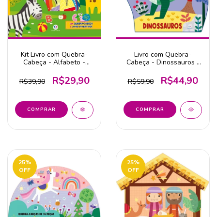
Kit Livro com Quebra-
Livro com Quebra-
Cabeça - Alfabeto -
Cabeça - Dinossauros -
Editora Ciranda Cultural
Ciranda Cultural
R$29,90
R$44,90
R$39,90
R$59,90
25
%
25
%
OFF
OFF