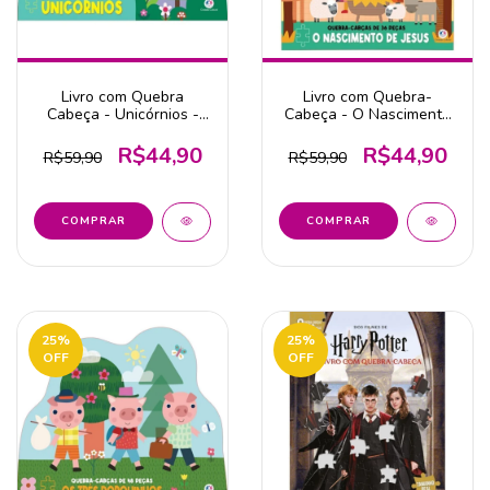
Livro com Quebra
Livro com Quebra-
Cabeça - Unicórnios -
Cabeça - O Nascimento
Ciranda Cultural
de Jesus - Ciranda
Cultural
R$44,90
R$44,90
R$59,90
R$59,90
25
%
25
%
OFF
OFF