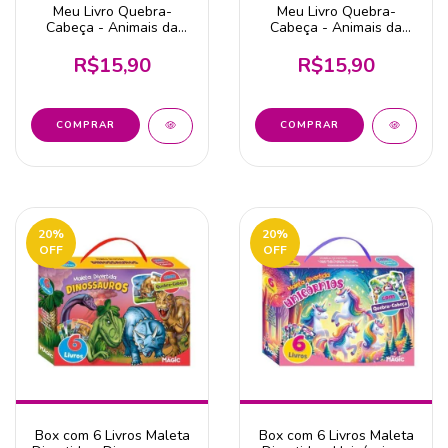
Meu Livro Quebra-
Meu Livro Quebra-
Cabeça - Animais da
Cabeça - Animais da
Selva - Editora Todolivro
Fazenda - Editora
Todolivro
R$15,90
R$15,90
20
%
20
%
OFF
OFF
Box com 6 Livros Maleta
Box com 6 Livros Maleta