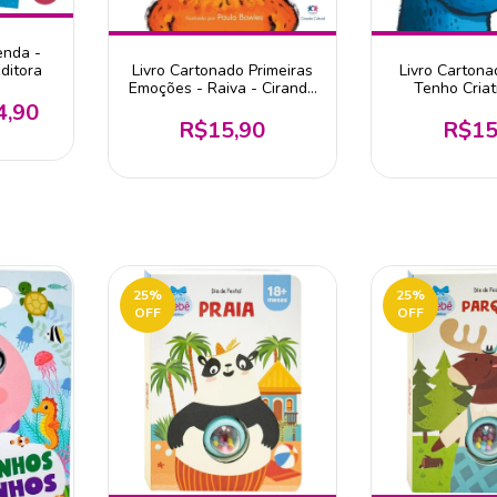
enda -
Livro Cartonado Primeiras
Livro Carton
ditora
Emoções - Raiva - Ciranda
Tenho Criat
Cultural
Ciranda C
4,90
R$15,90
R$15
25
%
25
%
OFF
OFF