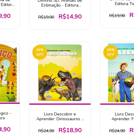
Livrinho 3D: Animais de
Editora To
 Editora
Estimação - Editora
Todolivro
R
9,90
R$14,90
R$19,90
R$19,90
24
%
24
%
OFF
OFF
ógico -
Livro Descobrir e
Livro Desc
vro
Aprender: Dinossauros -
Aprender: 
Editora Todolivro
Editora To
4,90
R$18,90
R
R$24,90
R$24,90