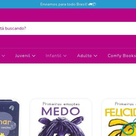
Enviamos para todo Brasil! 🚛📦
s
Juvenil
Infantil
Adulto
Comfy Books 