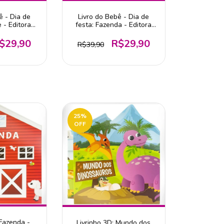
ê - Dia de
Livro do Bebê - Dia de
 - Editora
festa: Fazenda - Editora
vro
Todolivro
$29,90
R$29,90
R$39,90
25
%
OFF
 Fazenda -
Livrinho 3D: Mundo dos