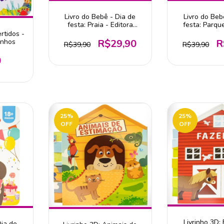
Livro do Bebê - Dia de
Livro do Beb
festa: Praia - Editora
festa: Parque
Todolivro
Todoli
rtidos -
R$29,90
R
inhos
R$39,90
R$39,90
0
25
%
25
%
OFF
OFF
Livrinho 3D:
Dia de