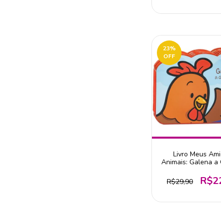
23
%
OFF
Livro Meus Am
Animais: Galena a 
- Editora Todol
R$2
R$29,90