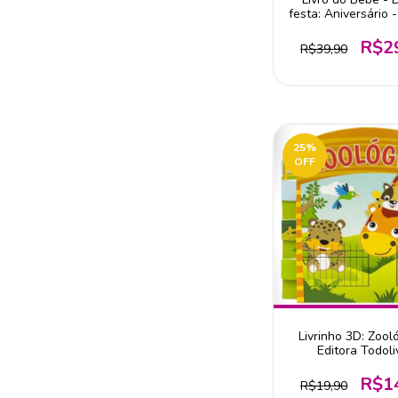
festa: Aniversário -
Todolivro
R$2
R$39,90
25
%
OFF
Livrinho 3D: Zool
Editora Todoli
R$1
R$19,90