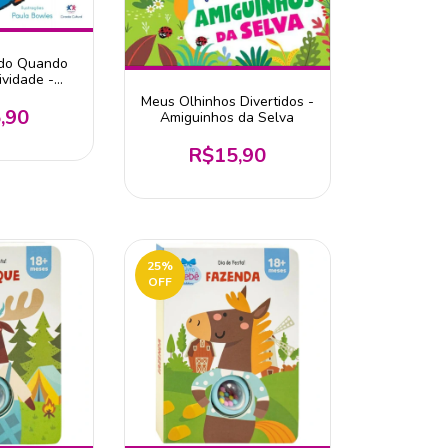
ado Quando
ividade -
ultural
Meus Olhinhos Divertidos -
,90
Amiguinhos da Selva
R$15,90
25
%
OFF