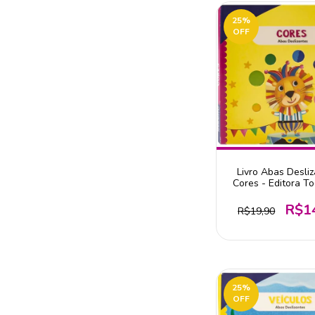
25
%
OFF
Livro Abas Desliz
Cores - Editora To
R$1
R$19,90
25
%
OFF