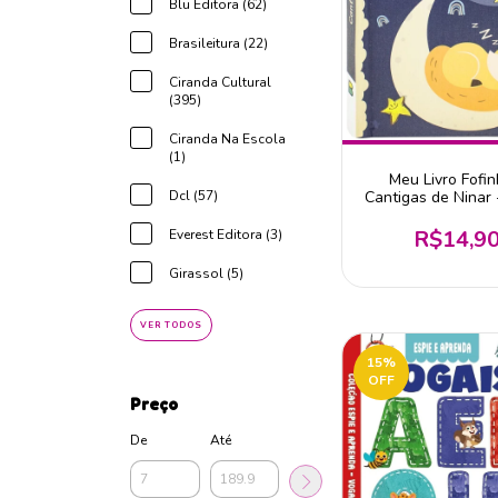
Blu Editora (62)
Brasileitura (22)
Ciranda Cultural
(395)
Ciranda Na Escola
(1)
Meu Livro Fofin
Dcl (57)
Cantigas de Ninar 
Belas Cançõ
R$14,9
Everest Editora (3)
Girassol (5)
VER TODOS
15
%
OFF
Preço
De
Até