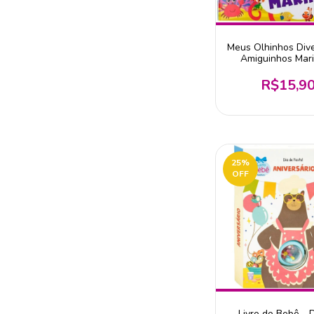
Meus Olhinhos Dive
Amiguinhos Mar
R$15,9
25
%
OFF
Livro do Bebê - 