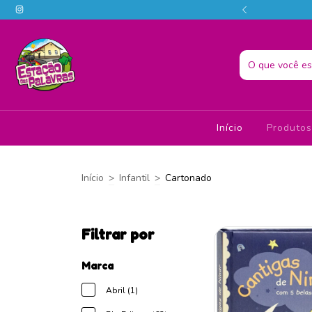
o melhor da literatura em um só lugar! 📚📗
Início
Produto
Início
>
Infantil
>
Cartonado
Filtrar por
Marca
Abril (1)