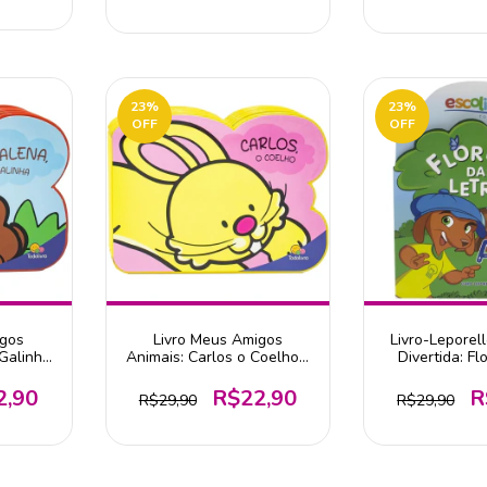
23
%
23
%
OFF
OFF
igos
Livro Meus Amigos
Livro-Leporel
Galinha
Animais: Carlos o Coelho -
Divertida: Fl
ivro
Editora Todolivro
Letras - Edito
2,90
R$22,90
R
R$29,90
R$29,90