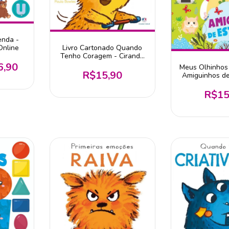
enda -
Livro Cartonado Quando
Online
Tenho Coragem - Ciranda
Cultural
6,90
Meus Olhinhos 
R$15,90
Amiguinhos d
R$15