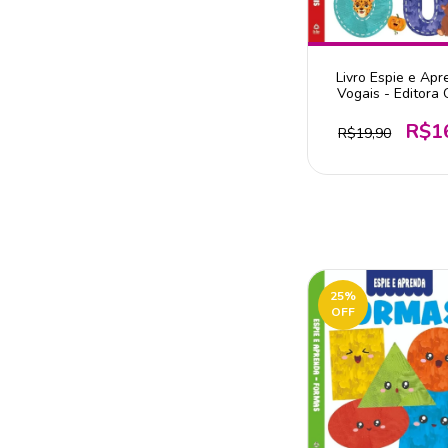
Livro Espie e Apr
Vogais - Editora 
R$1
R$19,90
25
%
OFF