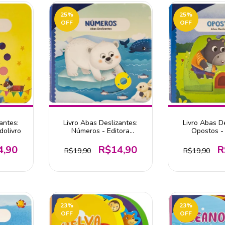
25
%
25
%
OFF
OFF
antes:
Livro Abas Deslizantes:
Livro Abas De
dolivro
Números - Editora
Opostos - 
Todolivro
Todoli
4,90
R$14,90
R
R$19,90
R$19,90
23
%
23
%
OFF
OFF