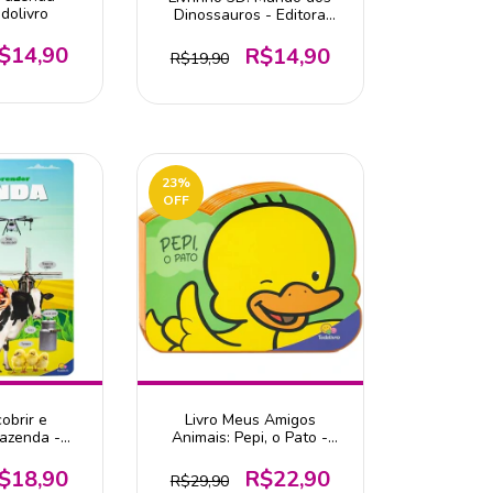
dolivro
Dinossauros - Editora
Todolivro
$14,90
R$14,90
R$19,90
23
%
OFF
obrir e
Livro Meus Amigos
Fazenda -
Animais: Pepi, o Pato -
dolivro
Editora Todolivro
$18,90
R$22,90
R$29,90