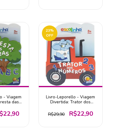
23
%
OFF
lo - Viagem
Livro-Leporello - Viagem
oresta das
Divertida: Trator dos
ra Todolivro
Números - Editora
Todolivro
$22,90
R$22,90
R$29,90