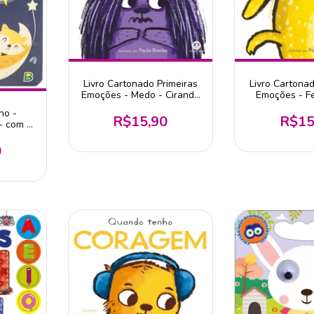
Livro Cartonado Primeiras
Livro Cartonad
Emoções - Medo - Ciranda
Emoções - Fe
Cultural
Ciranda C
ho -
R$15,90
R$15
- com 5
es
0