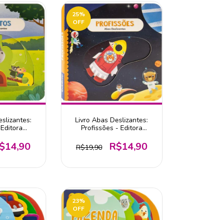
25
%
OFF
slizantes:
Livro Abas Deslizantes:
Editora
Profissões - Editora
vro
Todolivro
$14,90
R$14,90
R$19,90
23
%
OFF