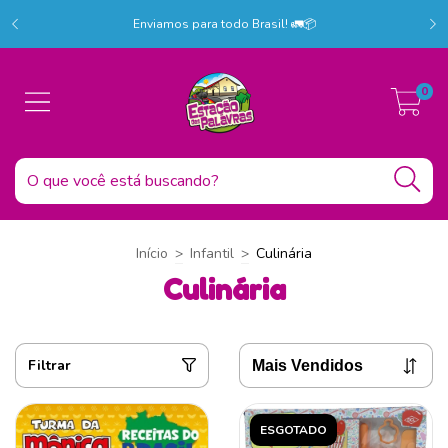
r!
C
Enviamos para todo Brasil! 🚛📦
0
Início
>
Infantil
>
Culinária
Culinária
Filtrar
ESGOTADO