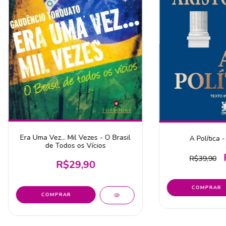
Era Uma Vez... Mil Vezes - O Brasil
A Política -
de Todos os Vícios
R$39,90
R$29,90