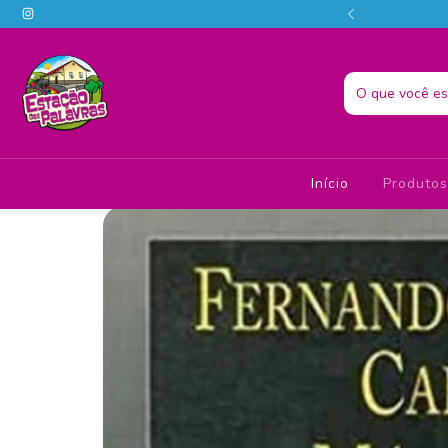
o melhor da literatura em um só lugar! 📚📗
Início
Produto