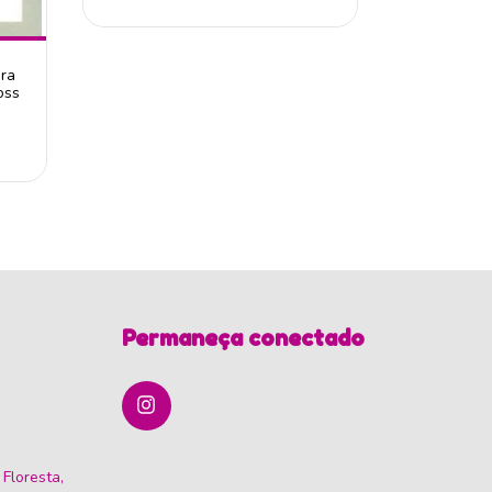
A Inovação
ara
oss
Permaneça conectado
 Floresta,