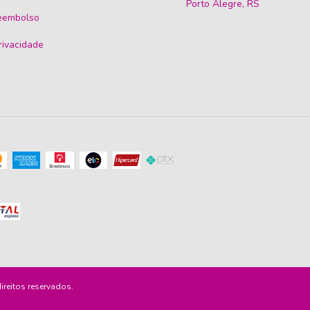
Porto Alegre, RS
reembolso
privacidade
reitos reservados.