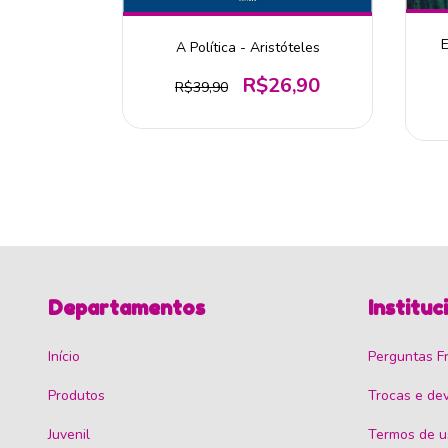
E
 Novo
A Política - Aristóteles
o
R$26,90
R$39,90
0
Departamentos
Instituc
Início
Perguntas F
Produtos
Trocas e de
Juvenil
Termos de u