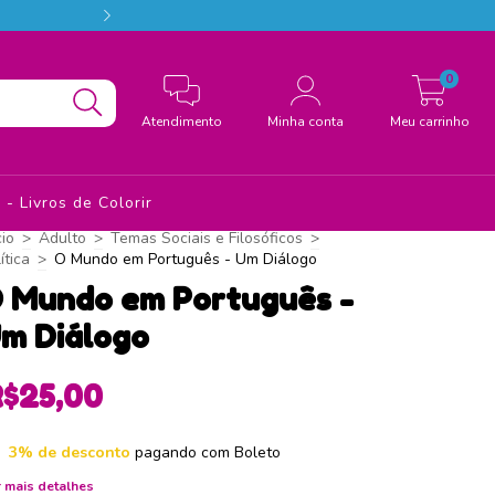
Conheça a Estação das Palavras, o melhor d
0
Atendimento
Minha conta
Meu carrinho
- Livros de Colorir
cio
>
Adulto
>
Temas Sociais e Filosóficos
>
ítica
>
O Mundo em Português - Um Diálogo
 Mundo em Português -
m Diálogo
R$25,00
3% de desconto
pagando com Boleto
 mais detalhes