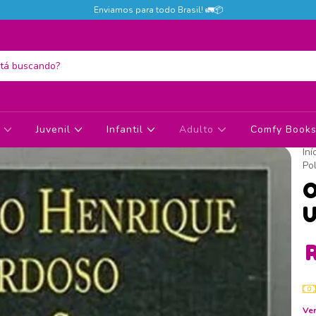
Enviamos para todo Brasil! 🚛📦
s
Juvenil
Infantil
Adulto
Comfy Books 
Iní
Pol
O
U
Ver