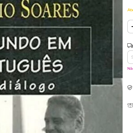
At
Ent
Não