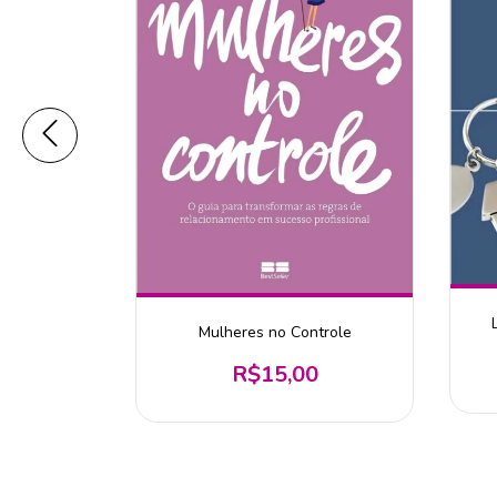
lmequer
Mulheres no Controle
0
R$15,00