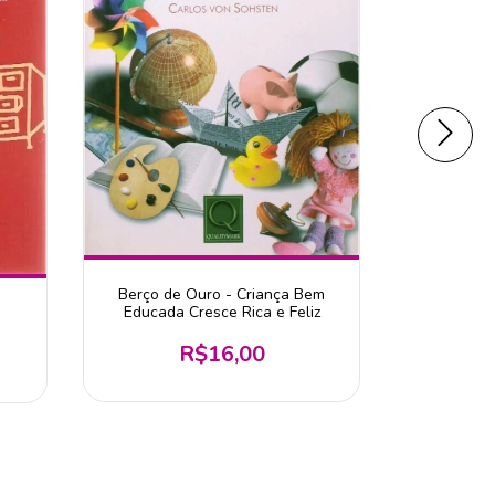
Berço de Ouro - Criança Bem
As Chef
Educada Cresce Rica e Feliz
A
R$16,00