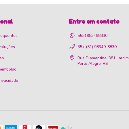
ional
Entre em contato
requentes
5551983498830
voluções
55+ (51) 98349-8830
so
Rua Diamantina, 381, Jardim
Porto Alegre, RS
reembolso
privacidade