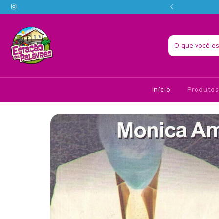
o melhor da literatura em um só lugar! 📚📗
Início
Produto