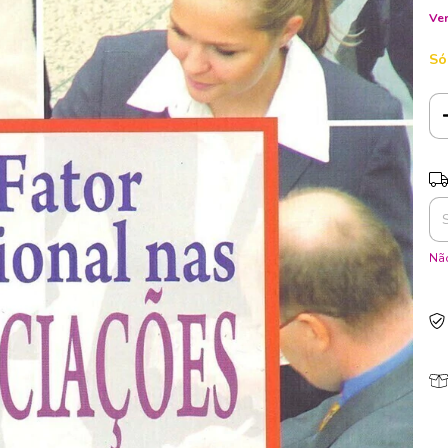
Ver
Só
Ent
Não