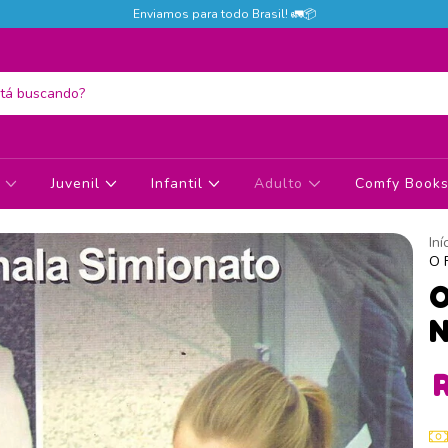
Enviamos para todo Brasil! 🚛📦
s
Juvenil
Infantil
Adulto
Comfy Books 
Iní
O 
O
N