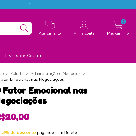
Conheça a Estação das Palavras, o melhor d
0
Atendimento
Minha conta
Meu carrinho
- Livros de Colorir
cio
>
Adulto
>
Administração e Negócios
>
Fator Emocional nas Negociações
 Fator Emocional nas
egociações
R$20,00
3% de desconto
pagando com Boleto