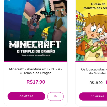
Minecraft - Aventura em G. N. - 4 -
Os Buscapistas -
O Templo do Dragão
do Monstro 
R$17,90
R$19,90