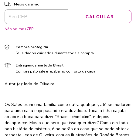
ALTERAR CEP
Entregas para o CEP:
Meios de envio
CALCULAR
Não sei meu CEP
Compra protegida
Seus dados cuidados durante toda a compra.
Entregamos em todo Brasil
Compre pelo site e receba no conforto de casa
Autor (a): Ieda de Oliveira
Os Sales eram uma família como outra qualquer, até se mudarem
para uma casa cujo passado era duvidoso. Tuca, a filha caçula,
só abre a boca para dizer “Rhaimischimbilim”, e depois
desaparece. Mas o que será que isso quer dizer? Como em toda
boa história de mistério, é no porão da casa que se pode obter a
resposta. Ieda de Oliveira, com as ilustrações de Rogério Borges,