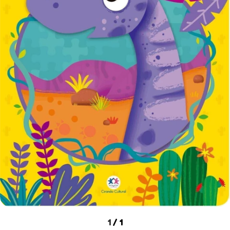
1
/
1