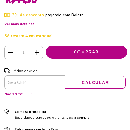
R$44,90
3% de desconto
pagando com Boleto
Ver mais detalhes
Só restam
4
em estoque!
ALTERAR CEP
Entregas para o CEP:
Meios de envio
CALCULAR
Não sei meu CEP
Compra protegida
Seus dados cuidados durante toda a compra.
Entregamos em todo Brasil