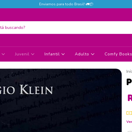
Enviamos para todo Brasil! 🚛📦
s
Juvenil
Infantil
Adulto
Comfy Books 
Iní
P
R
Ver