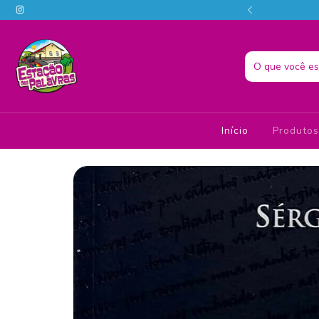
o melhor da literatura em um só lugar! 📚📗
Início
Produto