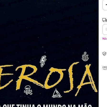
Ent
Não