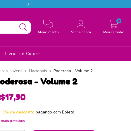
Conheça a Estação das Palavras, o melhor d
0
Atendimento
Minha conta
Meu carrinho
- Livros de Colorir
cio
>
Juvenil
>
Nacionais
>
Poderosa - Volume 2
oderosa - Volume 2
$17,90
3% de desconto
pagando com Boleto
 mais detalhes