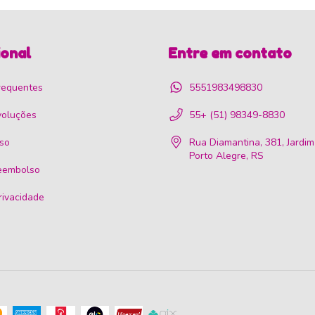
ional
Entre em contato
requentes
5551983498830
voluções
55+ (51) 98349-8830
so
Rua Diamantina, 381, Jardim
Porto Alegre, RS
reembolso
privacidade