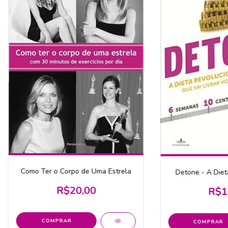
Como Ter o Corpo de Uma Estrela
Detone - A Diet
R$20,00
R$1