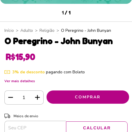
1
/
1
Início
>
Adulto
>
Religião
>
O Peregrino - John Bunyan
O Peregrino - John Bunyan
R$15,90
3% de desconto
pagando com Boleto
Ver mais detalhes
ALTERAR CEP
Entregas para o CEP:
Meios de envio
CALCULAR