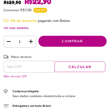
R$22,90
R$29,90
R$7,00
Economize:
23
% OFF
3% de desconto
pagando com Boleto
Ver mais detalhes
ALTERAR CEP
Entregas para o CEP:
Meios de envio
CALCULAR
Não sei meu CEP
Compra protegida
Seus dados cuidados durante toda a compra.
Entregamos em todo Brasil