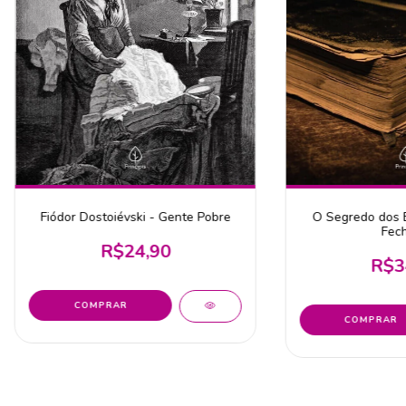
O Segredo dos B
Fiódor Dostoiévski - Gente Pobre
Fec
R$24,90
R$3