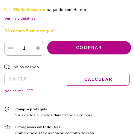
3% de desconto
pagando com Boleto
Ver mais detalhes
Só restam
5
em estoque!
ALTERAR CEP
Entregas para o CEP:
Meios de envio
CALCULAR
Não sei meu CEP
Compra protegida
Seus dados cuidados durante toda a compra.
Entregamos em todo Brasil
Compre pelo site e receba no conforto de casa