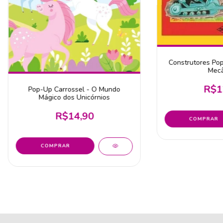
Construtores Pop
Mecâ
R$1
Pop-Up Carrossel - O Mundo
Mágico dos Unicórnios
R$14,90