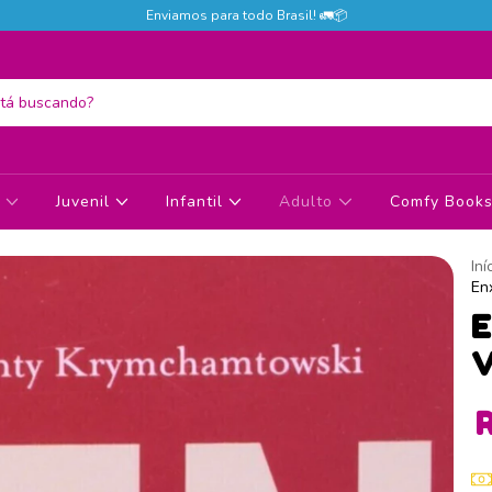
Enviamos para todo Brasil! 🚛📦
s
Juvenil
Infantil
Adulto
Comfy Books 
Iní
En
E
V
R