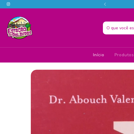
o melhor da literatura em um só lugar! 📚📗
Início
Produto