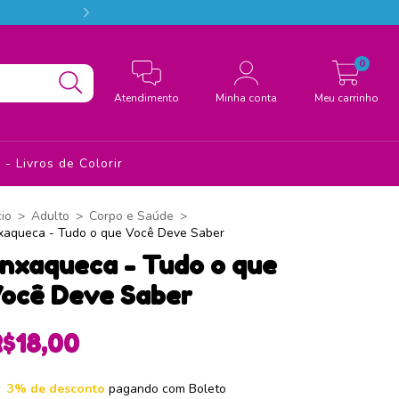
Conheça a Estação das Palavras, o melhor d
0
Atendimento
Minha conta
Meu carrinho
- Livros de Colorir
cio
>
Adulto
>
Corpo e Saúde
>
xaqueca - Tudo o que Você Deve Saber
nxaqueca - Tudo o que
ocê Deve Saber
$18,00
3% de desconto
pagando com Boleto