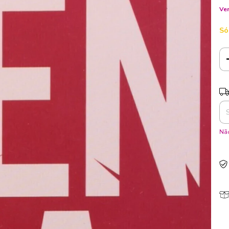
Ver
Só
Ent
Não