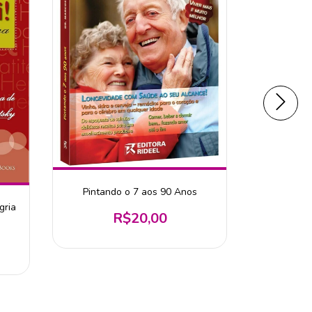
Pintando o 7 aos 90 Anos
Como Ter o
gria
R$20,00