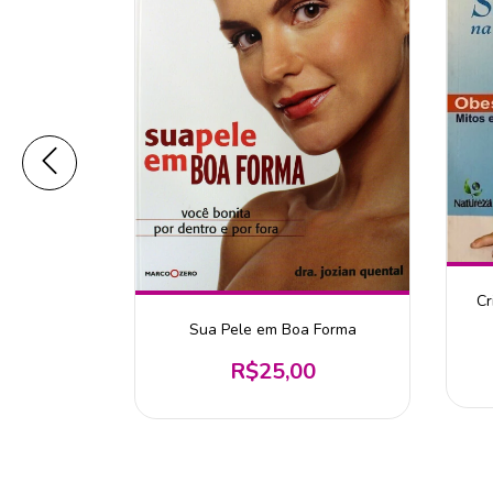
Cr
olucionária
Sua Pele em Boa Forma
0
R$25,00