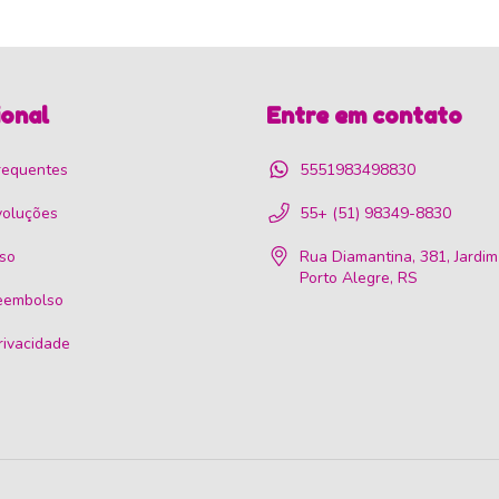
ional
Entre em contato
requentes
5551983498830
voluções
55+ (51) 98349-8830
so
Rua Diamantina, 381, Jardim
Porto Alegre, RS
reembolso
privacidade