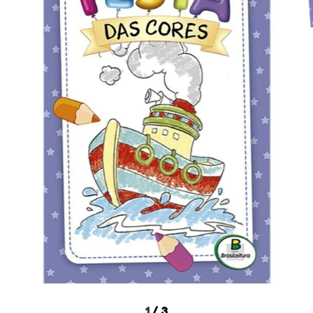
1
/
3