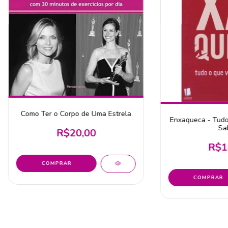
Como Ter o Corpo de Uma Estrela
Enxaqueca - Tudo
Sa
R$20,00
R$1