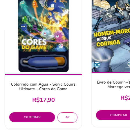
Livro de Colorir 
Colorindo com Água - Sonic Colors
Morcego ver
Ultimate - Cores do Game
R$2
R$17,90