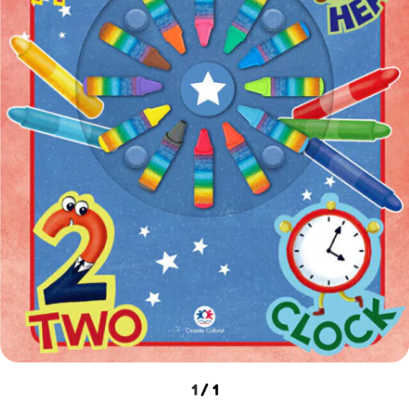
1
/
1